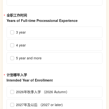
全职工作时间
Years of Full-time Processional Experience
3 year
4 year
5 year and more
计划哪年入学
Intended Year of Enrollment
2026年秋季入学 （2026 Autumn）
2027年及以后 （2027 or later)